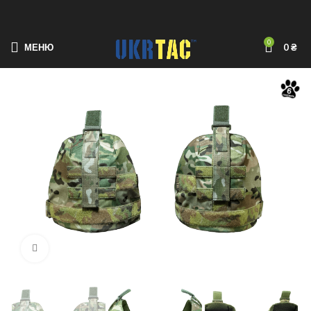
0
МЕНЮ
0
₴
Натисни для збільшення