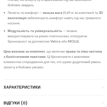
бойових завдань.
Легкість та комфорт —
низька вага
(0,69 кг за комплект) та
3D
вентиляція
забезпечують комфорт навіть під час тривалого
носіння.
Модульність та універсальність
— можна
використовувати на різних плитоносках, інтегруючи
бронезахист за допомогою
Velcro
або
MOLLE
.
Ціна вказана за комплект
, що включає
права та ліва частина
з балістичними пакетами
. Ці бронепакети є важливим
елементом спорядження для тих, хто шукає додатковий рівень
захисту в бойових умовах.
ХАРАКТЕРИСТИКИ
ВІДГУКИ (0)