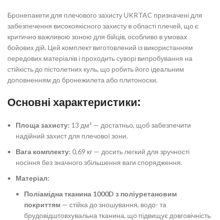
Бронепакети для плечового захисту UKRTAC призначені для
забезпечення високоякісного захисту в області плечей, що є
критично важливою зоною для бійців, особливо в умовах
бойових дій. Цей комплект виготовлений із використанням
передових матеріалів і проходить суворі випробування на
стійкість до пістолетних куль, що робить його ідеальним
доповненням до бронежилета або плитоноски.
Основні характеристики:
Площа захисту:
13 дм² — достатньо, щоб забезпечити
надійний захист для плечової зони.
Вага комплекту:
0,69 кг — досить легкий для зручності
носіння без значного збільшення ваги спорядження.
Матеріал:
Поліамідна тканина 1000D з поліуретановим
покриттям
— стійка до зношування, водо- та
брудовідштовхувальна тканина, що підвищує довговічність