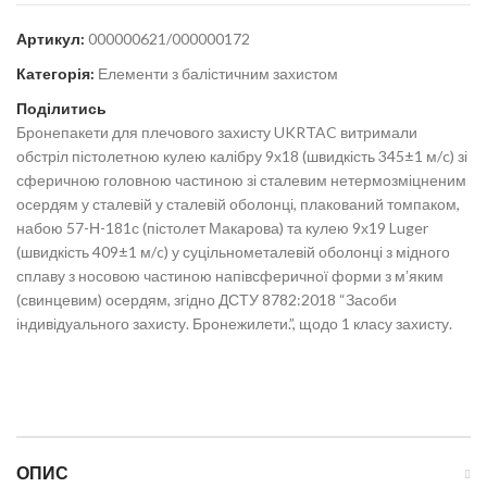
Артикул:
000000621/000000172
Категорія:
Елементи з балістичним захистом
Поділитись
Бронепакети для плечового захисту UKRTAC витримали
обстріл пістолетною кулею калібру 9х18 (швидкість 345±1 м/c) зі
сферичною головною частиною зі сталевим нетермозміцненим
осердям у сталевій у сталевій оболонці, плакований томпаком,
набою 57-Н-181с (пістолет Макарова) та кулею 9х19 Luger
(швидкість 409±1 м/c) у суцільнометалевій оболонці з мідного
сплаву з носовою частиною напівсферичної форми з мʼяким
(свинцевим) осердям, згідно ДСТУ 8782:2018 “Засоби
індивідуального захисту. Бронежилети.”, щодо 1 класу захисту.
ОПИС