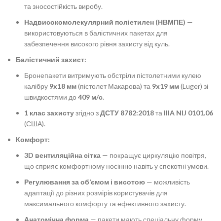
та зносостійкість виробу.
Надвисокомолекулярний поліетилен (НВМПЕ)
—
використовуються в балістичних пакетах для
забезпечення високого рівня захисту від куль.
Балістичний захист:
Бронепакети витримують обстріли пістолетними кулею
калібру
9х18 мм
(пістолет Макарова) та
9х19 мм
(Luger) зі
швидкостями до
409 м/с
.
1 клас захисту
згідно з
ДСТУ 8782:2018
та
IIIA NIJ 0101.06
(США).
Комфорт:
3D вентиляційна сітка
— покращує циркуляцію повітря,
що сприяє комфортному носінню навіть у спекотні умови.
Регулювання за об’ємом і висотою
— можливість
адаптації до різних розмірів користувачів для
максимального комфорту та ефективного захисту.
Анатомічна форма
— пакети мають спеціальну форму,