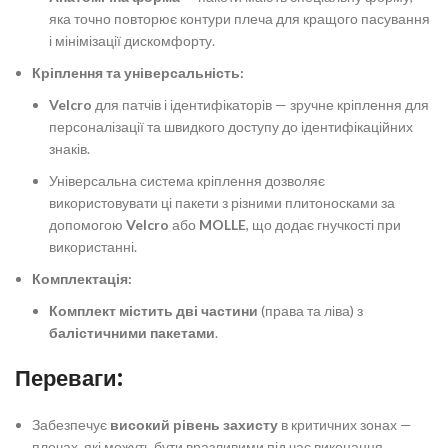
яка точно повторює контури плеча для кращого пасування
і мінімізації дискомфорту.
Кріплення та універсальність:
Velcro
для патчів і ідентифікаторів — зручне кріплення для
персоналізації та швидкого доступу до ідентифікаційних
знаків.
Універсальна система кріплення дозволяє
використовувати ці пакети з різними плитоносками за
допомогою
Velcro
або
MOLLE
, що додає гнучкості при
використанні.
Комплектація:
Комплект містить дві частини
(права та ліва) з
балістичними пакетами
.
Переваги:
Забезпечує
високий рівень захисту
в критичних зонах —
плечах, які можуть бути вразливими під час виконання