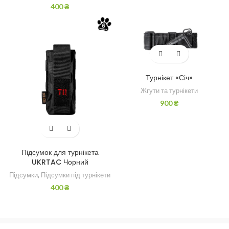
400
₴
Турнікет «Січ»
Жгути та турнікети
900
₴
Підсумок для турнікета
UKRTAC Чорний
Підсумки
,
Підсумки під турнікети
400
₴