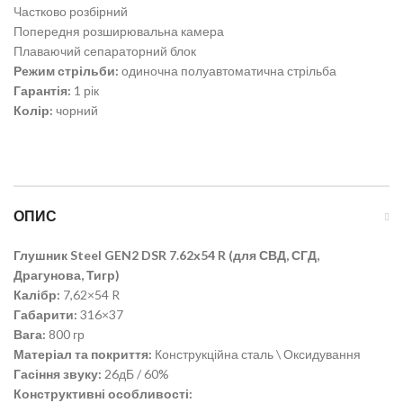
Частково розбірний
Попередня розширювальна камера
Плаваючий сепараторний блок
Режим стрільби:
одиночна полуавтоматична стрільба
Гарантія:
1 рік
Колір:
чорний
ОПИС
Глушник Steel GEN2 DSR 7.62х54 R (для СВД, СГД,
Драгунова, Тигр)
Калібр:
7,62×54 R
Габарити:
316×37
Вага:
800 гр
Матеріал та покриття:
Конструкційна сталь \ Оксидування
Гасіння звуку:
26дБ / 60%
Конструктивні особливості: