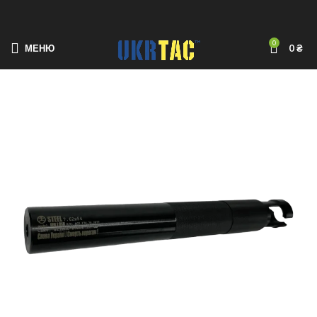
0
МЕНЮ
0
₴