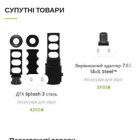
СУПУТНІ ТОВАРИ
Вирівнюючий адаптер 7.62
14х1L Steel™
Аксесуари для зброї
1950
₴
ДТК Splash 3 сталь
Аксесуари для зброї
4250
₴