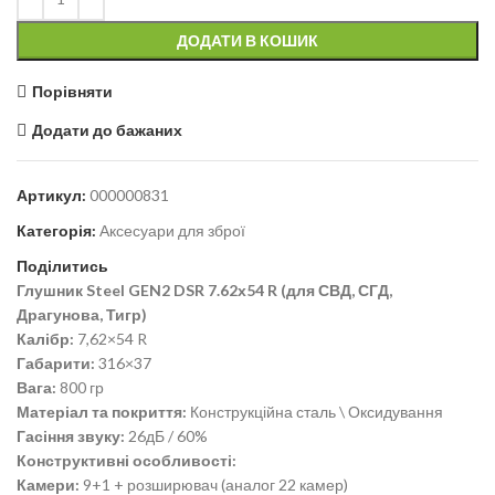
ДОДАТИ В КОШИК
Порівняти
Додати до бажаних
Артикул:
000000831
Категорія:
Аксесуари для зброї
Поділитись
Глушник Steel GEN2 DSR 7.62х54 R (для СВД, СГД,
Драгунова, Тигр)
Калібр:
7,62×54 R
Габарити:
316×37
Вага:
800 гр
Матеріал та покриття:
Конструкційна сталь \ Оксидування
Гасіння звуку:
26дБ / 60%
Конструктивні особливості:
Камери:
9+1 + розширювач (аналог 22 камер)