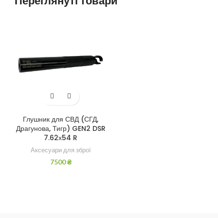
Переглянуті товари
Глушник для СВД (СГД,
Драгунова, Тигр) GEN2 DSR
7.62х54 R
Аксесуари для зброї
7500
₴