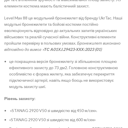
елементи костюма мають балістичний захист.
Level Max 88 це модульний бронежилет від бренду UkrTac. Наші
модульні бронежилети та бойові костюми постійно
еволюціонують відповідно до актуальних запитів українських
військових та реалій сучасної війни. Конструктивні елементи
пройшли перевірку в польових умовах.
Бронежилет виконано
відповідно до вимог «
ТС А01XJ.29423-ХХХ:2023 (01)
це покращена версія бронежилету зі збільшеною площею
ефективного захисту до 73 дм2. Головною конструктивною
особливістю є форма жилету, яка забезпечує перекриття
підключичної артерії, навіть якщо боєць не використовує
модуль захисту шиї.
Рівень захисту:
«STANAG 2920 V50 зі швидкістю від 450 м/сек».
«STANAG 2920 V50 зі швидкістю від 600 м/сек»