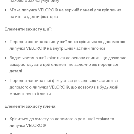
пахового захисту/куприку
М’яка липучка VELCRO® на верхній панелі для кріплення
патчів та ідентифікаторів
Елементи захисту шиї:
Передня частина захисту шиї легко кріпиться за допомогою
липучки VELCRO® на внутрішню частини пілочки
Задня частина шиї кріпиться до основи спинки, що дозволяє
використовувати цей елемент не залежно від передньої
деталі
Передня частина шиї фіксується до задньою частини за
допомогою липучки VELCRO®, що довзоляє в будь який
момент легко її зняти
Елементи захисту плеча:
Кріпиться до жилету за допомогою ремінної стрічки та
липучки VELCRO®