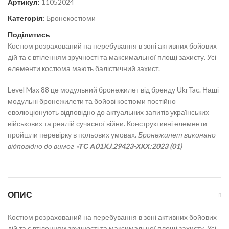
Артикул:
11052024
Категорія:
Бронекостюми
Поділитись
Костюм розрахований на перебування в зоні активних бойових
дій та є втіленням зручності та максимальної площі захисту. Усі
елементи костюма мають балістичний захист.
Level Max 88 це модульний бронежилет від бренду UkrTac. Наші
модульні бронежилети та бойові костюми постійно
еволюціонують відповідно до актуальних запитів українських
військових та реалій сучасної війни. Конструктивні елементи
пройшли перевірку в польових умовах.
Бронежилет виконано
відповідно до вимог «
ТС А01XJ.29423-ХХХ:2023 (01)
ОПИС
Костюм розрахований на перебування в зоні активних бойових
дій та є втіленням зручності та максимальної площі захисту. Усі