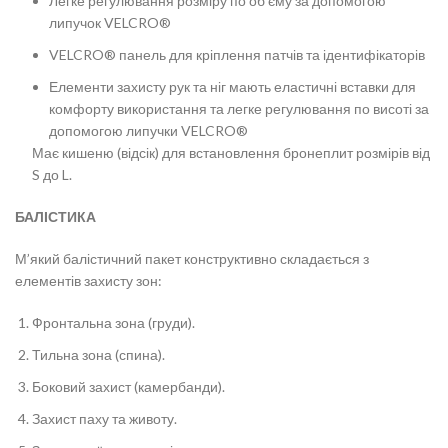
Легке регулювання розміру по об’єму за допомогою
липучок VELCRO®
VELCRO® панель для кріплення патчів та ідентифікаторів
Елементи захисту рук та ніг мають еластичні вставки для
комфорту використання та легке регулювання по висоті за
допомогою липучки VELCRO®
Має кишеню (відсік) для встановлення бронеплит розмірів від
S до L.
БАЛІСТИКА
М’який балістичний пакет конструктивно складається з
елементів захисту зон:
Фронтальна зона (груди).
Тильна зона (спина).
Боковий захист (камербанди).
Захист паху та животу.