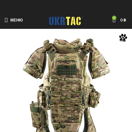
0
МЕНЮ
0
₴