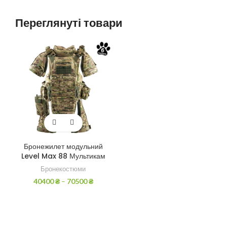
Переглянуті товари
Бронежилет модульний
Level Max 88 Мультикам
Бронекостюми
40400
₴
–
70500
₴