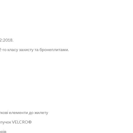
2:2018.
-го класу захисту та бронеплитами.
ткові елементи до жилету
липучок VELCRO®
орів