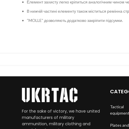
Елемент захисту легко кріпиться аналогічним чином че
В нижчій частині елементу також міститься ремінна стр
“MOLLE” дозволяють додатково закріпити підсумки.
CATEG
Tactical
For the sake of victory, we have united
equipmen
manufacturers of military
ammunition, military clothing and
Plates and