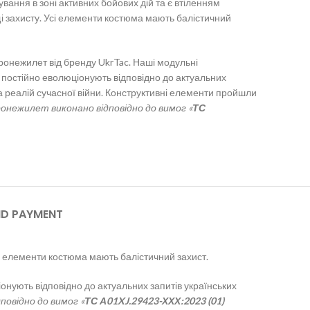
ання в зоні активних бойових дій та є втіленням
і захисту. Усі елементи костюма мають балістичний
ронежилет від бренду UkrTac. Наші модульні
постійно еволюціонують відповідно до актуальних
та реалій сучасної війни. Конструктивні елементи пройшли
онежилет виконано відповідно до вимог «
ТС
ND PAYMENT
сі елементи костюма мають балістичний захист.
онують відповідно до актуальних запитів українських
повідно до вимог «
ТС А01XJ.29423-ХХХ:2023 (01)