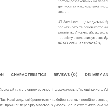
Костюм розрахований на перебув
зручності та максимальної площ
захист.
UT-Save Level 1 це модульний б
бронежилети та бойові костюми 
запитів українських військових 
перевірку в польових умовах.
Бр
А01XJ.29423-ХХХ:2023 (01)
ON
CHARACTERISTICS
REVIEWS (0)
DELIVERY A
ових дій та є втіленням зручності та максимальної площі захисту. У
Tac. Наші модульні бронежилети та бойові костюми постійно еволюці
енти пройшли перевірку в польових умовах.
Бронежилет виконано від