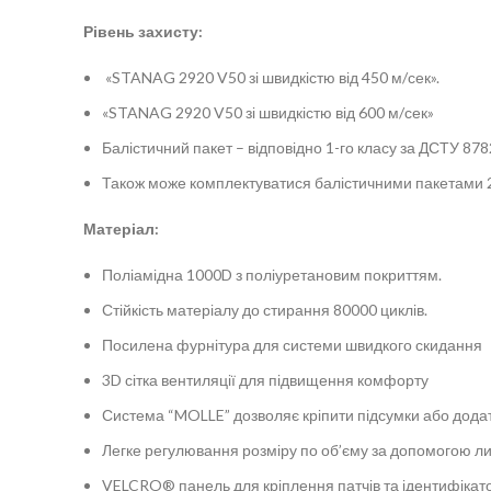
Рівень захисту:
«STANAG 2920 V50 зі швидкістю від 450 м/сек».
«STANAG 2920 V50 зі швидкістю від 600 м/сек»
Балістичний пакет – відповідно 1-го класу за ДСТУ 878
Також може комплектуватися балістичними пакетами 2
Матеріал:
Поліамідна 1000D з поліуретановим покриттям.
Стійкість матеріалу до стирання 80000 циклів.
Посилена фурнітура для системи швидкого скидання
3D сітка вентиляції для підвищення комфорту
Система “MOLLE” дозволяє кріпити підсумки або дода
Легке регулювання розміру по об’єму за допомогою 
VELCRO® панель для кріплення патчів та ідентифікат