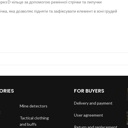
рез D-кільце за допомогою ремінної стрічки та липучки
ічка, яка дозволяє підняти та зафіксувати елемент в зоні грудей
ORIES
FOR BUYERS
Delivery and payment
Mine detectors
t
User agreement
Tactical clothing
and buffs
Return and replacement