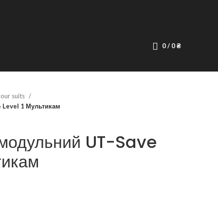
0
/
0
₴
our suits
 Level 1 Мультикам
модульний UT-Save
тикам