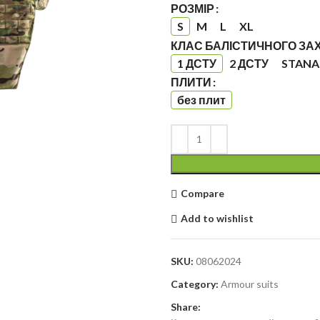
РОЗМІР
S
M
L
XL
КЛАС БАЛІСТИЧНОГО ЗА
1 ДСТУ
2 ДСТУ
STANAG
ПЛИТИ
без плит
Compare
Add to wishlist
SKU:
08062024
Category:
Armour suits
Share: