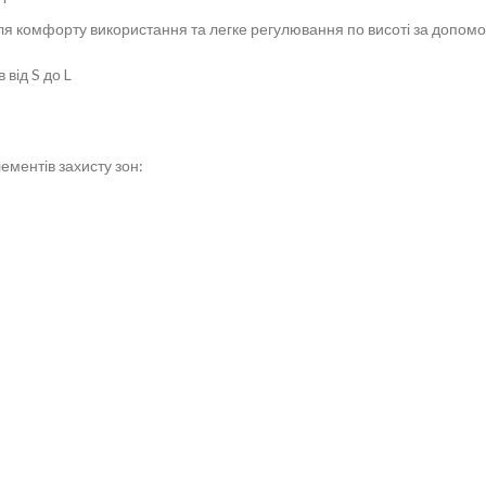
 для комфорту використання та легке регулювання по висоті за доп
від S до L
лементів захисту зон: