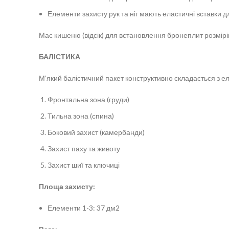
Елементи захисту рук та ніг мають еластичні вставки
Має кишеню (відсік) для встановлення бронеплит розмірів 
БАЛІСТИКА
М’який балістичний пакет конструктивно складається з е
Фронтальна зона (груди)
Тильна зона (спина)
Боковий захист (камербанди)
Захист паху та животу
Захист шиї та ключиці
Площа захисту:
Елементи 1-3: 37 дм2