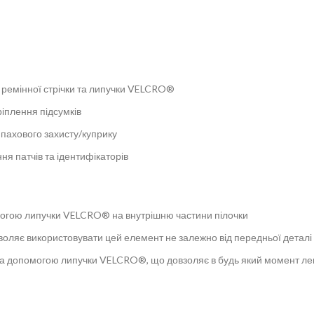
 ремінної стрічки та липучки VELCRO®
іплення підсумків
 пахового захисту/куприку
я патчів та ідентифікаторів
омогою липучки VELCRO® на внутрішню частини пілочки
воляє використовувати цей елемент не залежно від передньої деталі
а допомогою липучки VELCRO®, що довзоляє в будь який момент легко 