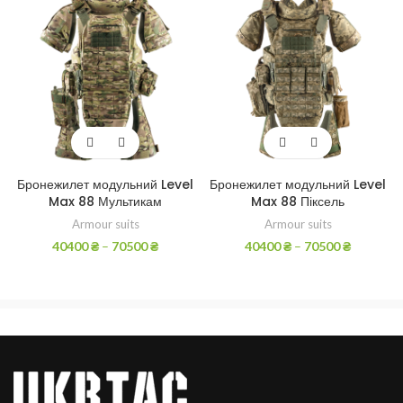
Бронежилет модульний Level
Бронежилет модульний Level
Max 88 Мультикам
Max 88 Піксель
Armour suits
Armour suits
40400
₴
–
70500
₴
40400
₴
–
70500
₴